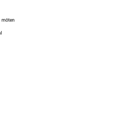
a möten
l