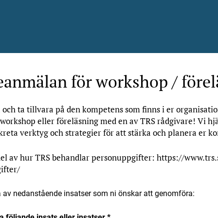
eanmälan för workshop / före
a och ta tillvara på den kompetens som finns i er organisatio
n workshop eller föreläsning med en av TRS rådgivare! Vi h
reta verktyg och strategier för att stärka och planera er 
del av hur TRS behandlar personuppgifter:
https://www.trs
fter/
era av nedanstående insatser som ni önskar att genomföra:
a följande insats eller insatser
*