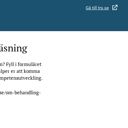
Gå till trs.se
läsning
n? Fyll i formuläret
jälper er att komma
kompetensutveckling.
.se/om-behandling-