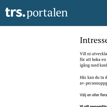
Intress
Vill ni utveckl
för att boka e
igång med konk
Här kan du ta 
av-personuppgi
Välj en eller fl
Vi vill genomför