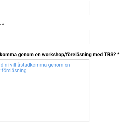
r
*
tadkomma genom en workshop/föreläsning med TRS?
*